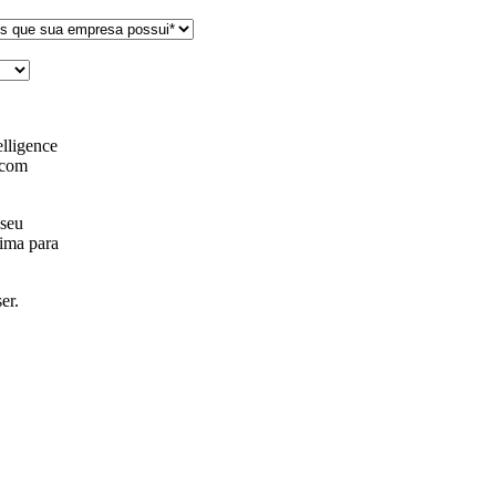
lligence
 com
 seu
ima para
ser.